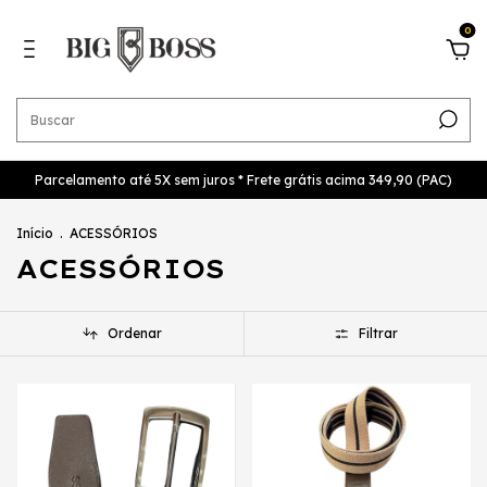
0
Parcelamento até 5X sem juros * Frete grátis acima 349,90 (PAC)
Início
.
ACESSÓRIOS
ACESSÓRIOS
Ordenar
Filtrar