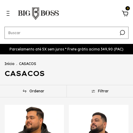
0
Parcelamento até 5X sem juros * Frete grátis acima 349,90 (PAC)
Início
.
CASACOS
CASACOS
Ordenar
Filtrar