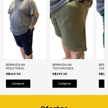
BERMUDA AN
BERMUDA AN
BERM
MOLETINHO
TEXTURIZADA
COM E
R$169,90
R$199,90
R$14
Comprar
Comprar
C