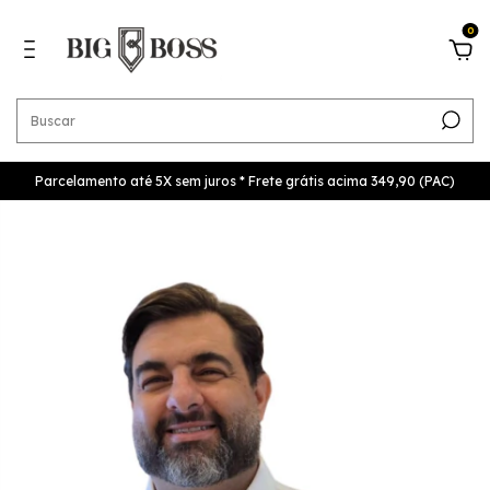
0
Parcelamento até 5X sem juros * Frete grátis acima 349,90 (PAC)