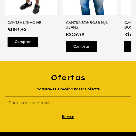
CAMISA LINHO HR
CAMISA BIG BOSS M/L
CAMIS
JEANS
BOSS 
R$349,90
R$339,90
R$28
Comprar
Comprar
C
Ofertas
Cadastre-se e receba nossas ofertas.