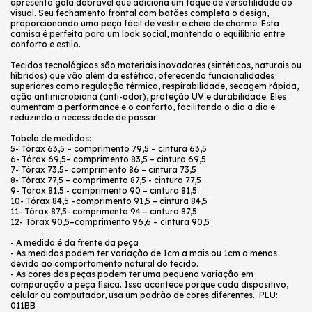
apresenta gola dobrável que adiciona um toque de versatilidade ao
visual. Seu fechamento frontal com botões completa o design,
proporcionando uma peça fácil de vestir e cheia de charme. Esta
camisa é perfeita para um look social, mantendo o equilíbrio entre
conforto e estilo.
Tecidos tecnológicos são materiais inovadores (sintéticos, naturais ou
híbridos) que vão além da estética, oferecendo funcionalidades
superiores como regulação térmica, respirabilidade, secagem rápida,
ação antimicrobiana (anti-odor), proteção UV e durabilidade. Eles
aumentam a performance e o conforto, facilitando o dia a dia e
reduzindo a necessidade de passar.
Tabela de medidas:
5- Tórax 63,5 – comprimento 79,5 – cintura 63,5
6- Tórax 69,5– comprimento 83,5 – cintura 69,5
7- Tórax 73,5– comprimento 86 – cintura 73,5
8- Tórax 77,5 – comprimento 87,5 - cintura 77,5
9- Tórax 81,5 - comprimento 90 – cintura 81,5
10- Tórax 84,5 –comprimento 91,5 – cintura 84,5
11- Tórax 87,5- comprimento 94 – cintura 87,5
12- Tórax 90,5–comprimento 96,6 – cintura 90,5
- A medida é da frente da peça
- As medidas podem ter variação de 1cm a mais ou 1cm a menos
devido ao comportamento natural do tecido.
- As cores das peças podem ter uma pequena variação em
comparação a peça física. Isso acontece porque cada dispositivo,
celular ou computador, usa um padrão de cores diferentes.. PLU:
011BB